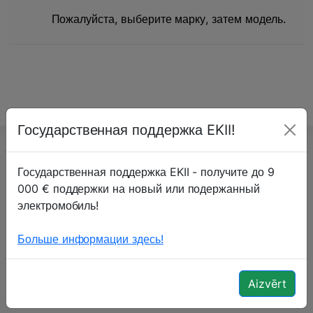
Пожалуйста, выберите марку, затем модель.
Государственная поддержка EKII!
Государственная поддержка EKII - получите до 9
000 € поддержки на новый или подержанный
SIA "Auto Pārstrāde"
электромобиль!
Гранита улица 13А
Больше информации здесь!
Рига, LV-1057
+371 202 52 424
Aizvērt
В рабочии дни: 09:00-17:00