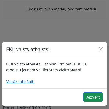
Lūdzu izvēlies marku, pēc tam modeli.
EKII valsts atbalsts!
EKII valsts atbalsts - saņem līdz pat 9 000 €
atbalstu jaunam vai lietotam elektroauto!
SIA "Auto Pārstrāde"
Vairāk info šeit!
Granīta iela 13A
Rīga, LV-1057
Aizvērt
+371 202 52 424
Darba dienās: 09:00-17:00