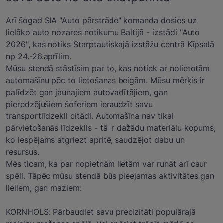
Arī šogad SIA "Auto pārstrāde" komanda dosies uz
lielāko auto nozares notikumu Baltijā - izstādi "Auto
2026", kas notiks Starptautiskajā izstāžu centrā Ķīpsalā
np 24.-26.aprīlim.
Mūsu stendā stāstīsim par to, kas notiek ar nolietotām
automašīnu pēc to lietošanas beigām. Mūsu mērķis ir
palīdzēt gan jaunajiem autovadītājiem, gan
pieredzējušiem šoferiem ieraudzīt savu
transportlīdzekli citādi. Automašīna nav tikai
pārvietošanās līdzeklis - tā ir dažādu materiālu kopums,
ko iespējams atgriezt apritē, saudzējot dabu un
resursus.
Mēs ticam, ka par nopietnām lietām var runāt arī caur
spēli. Tāpēc mūsu stendā būs pieejamas aktivitātes gan
lieliem, gan maziem:
KORNHOLS: Pārbaudiet savu precizitāti populārajā