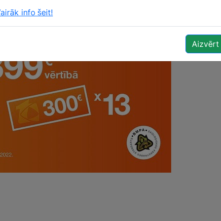
airāk info šeit!
Aizvērt