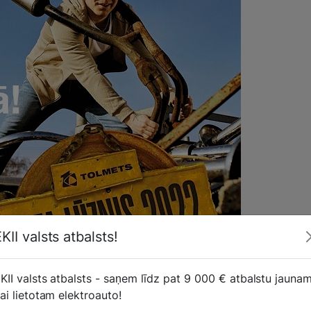
KII valsts atbalsts!
KII valsts atbalsts - saņem līdz pat 9 000 € atbalstu jauna
ai lietotam elektroauto!