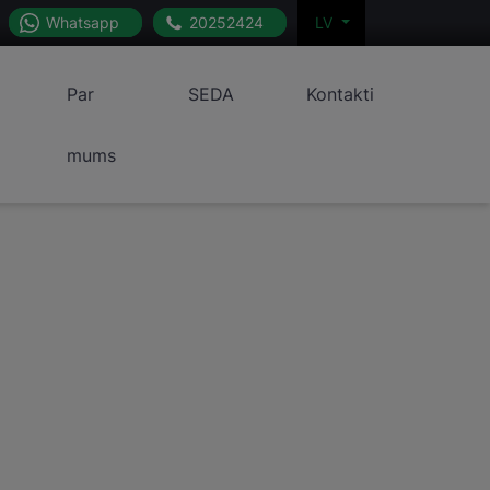
Whatsapp
20252424
LV
Par
SEDA
Kontakti
mums