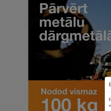
E
E
v